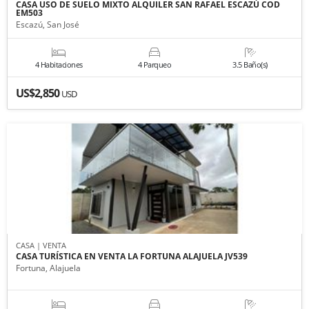
CASA USO DE SUELO MIXTO ALQUILER SAN RAFAEL ESCAZÚ COD
EM503
Escazú, San José
4 Habitaciones
4 Parqueo
3.5 Baño(s)
US$2,850
USD
CASA | VENTA
CASA TURÍSTICA EN VENTA LA FORTUNA ALAJUELA JV539
Fortuna, Alajuela