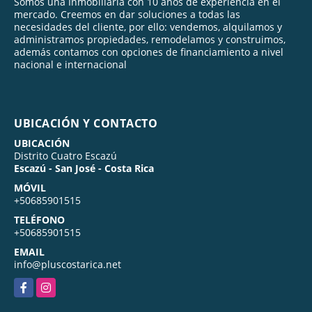
Somos una Inmobiliaria con 10 años de experiencia en el
mercado. Creemos en dar soluciones a todas las
necesidades del cliente, por ello: vendemos, alquilamos y
administramos propiedades, remodelamos y construimos,
además contamos con opciones de financiamiento a nivel
nacional e internacional
UBICACIÓN Y CONTACTO
UBICACIÓN
Distrito Cuatro Escazú
Escazú - San José - Costa Rica
MÓVIL
+50685901515
TELÉFONO
+50685901515
EMAIL
info@pluscostarica.net
Facebook
Instagram