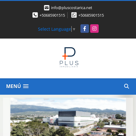
info@pluscostarica.net
+50685901515
+50685901515
Facebook
Instagram
Select Language
▼
MENÚ