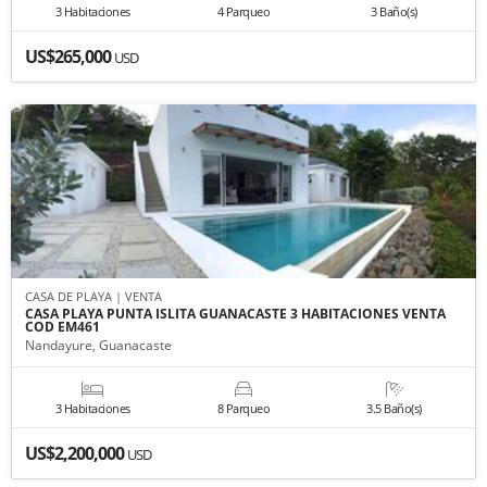
3 Habitaciones
4 Parqueo
3 Baño(s)
US$265,000
USD
CASA DE PLAYA | VENTA
CASA PLAYA PUNTA ISLITA GUANACASTE 3 HABITACIONES VENTA
COD EM461
Nandayure, Guanacaste
3 Habitaciones
8 Parqueo
3.5 Baño(s)
US$2,200,000
USD