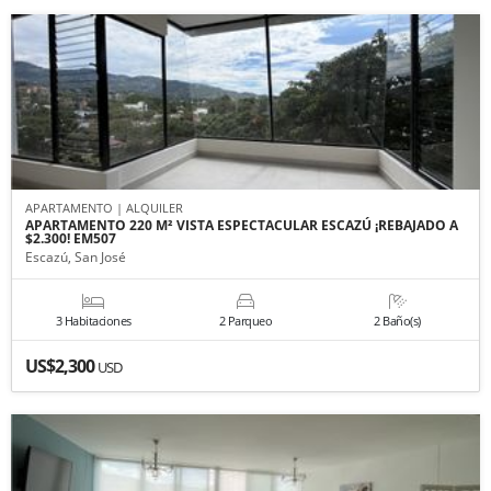
APARTAMENTO | ALQUILER
APARTAMENTO 220 M² VISTA ESPECTACULAR ESCAZÚ ¡REBAJADO A
$2.300! EM507
Escazú, San José
3 Habitaciones
2 Parqueo
2 Baño(s)
US$2,300
USD