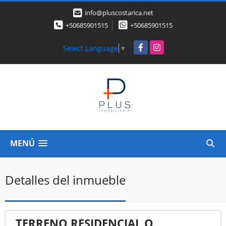
info@pluscostarica.net
+50685901515
+50685901515
Facebook
Instagram
Select Language
▼
MENÚ
Detalles del inmueble
TERRENO RESIDENCIAL O