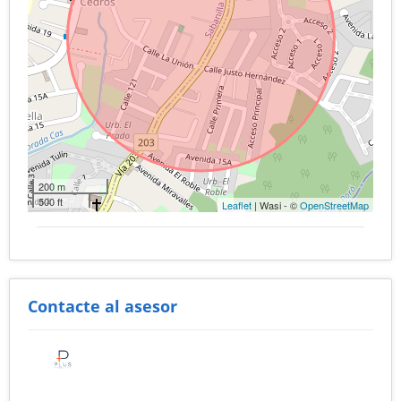
200 m
500 ft
Leaflet
| Wasi - ©
OpenStreetMap
Contacte al asesor