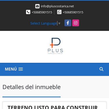
info@pluscostarica.net
+50685901515
+50685901515
Facebook
Instagram
Select Language
▼
MENÚ
Detalles del inmueble
TERRENO LISTO PARA CONSTRUIR