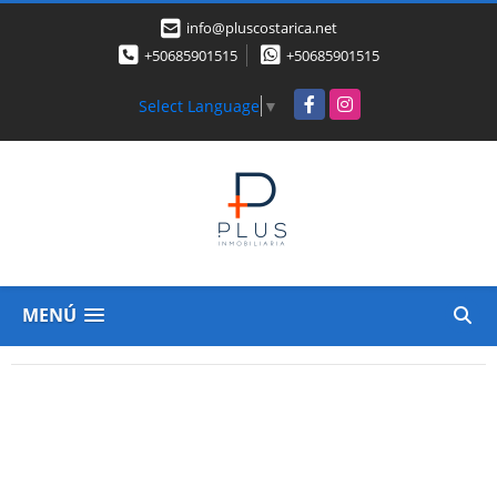
info@pluscostarica.net
+50685901515
+50685901515
Facebook
Instagram
Select Language
▼
MENÚ