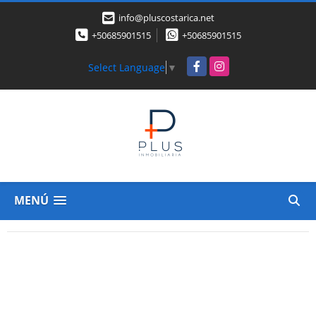
info@pluscostarica.net
+50685901515
+50685901515
Facebook
Instagram
Select Language
▼
MENÚ