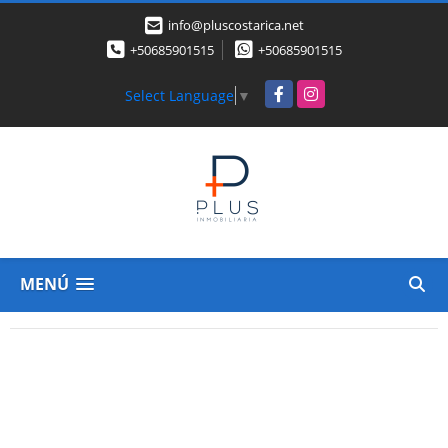
info@pluscostarica.net
+50685901515
+50685901515
Facebook
Instagram
Select Language
▼
MENÚ