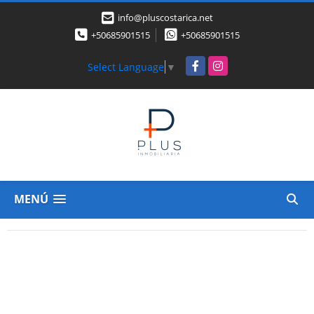
info@pluscostarica.net
+50685901515
+50685901515
Facebook
Instagram
Select Language
▼
MENÚ