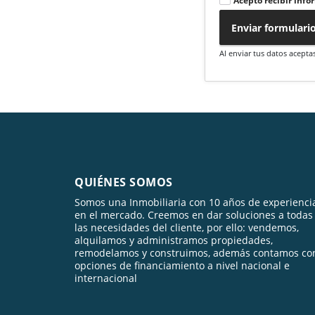
Acepto recibir info
Enviar formulari
Al enviar tus datos acepta
QUIÉNES SOMOS
Somos una Inmobiliaria con 10 años de experienci
en el mercado. Creemos en dar soluciones a todas
las necesidades del cliente, por ello: vendemos,
alquilamos y administramos propiedades,
remodelamos y construimos, además contamos co
opciones de financiamiento a nivel nacional e
internacional