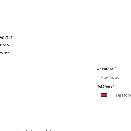
a
5901515
01515
ca.net
*
Apellidos
*
Teléfono
▼