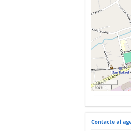
200 m
500 ft
Contacte al ag