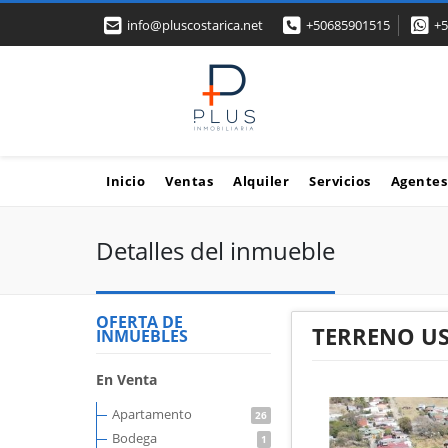
info@pluscostarica.net
+50685901515
+5
Inicio
Ventas
Alquiler
Servicios
Agentes
Detalles del inmueble
OFERTA DE
TERRENO US
INMUEBLES
En Venta
Apartamento
26
Bodega
1