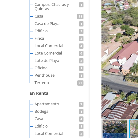
Campos, Chacras y
1
Quintas
Casa
11
Casa de Playa
1
Edificio
2
Finca
3
Local Comercial
4
Lote Comercial
6
Lote de Playa
3
Oficina
1
Penthouse
1
Terreno
27
En Renta
Apartamento
7
Bodega
1
Casa
4
Edificio
1
Local Comercial
3