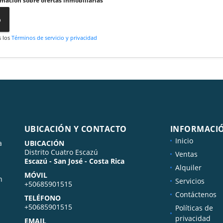
rmación sobre ofertas inmobiliarias
o
s los
Términos de servicio y privacidad
UBICACIÓN Y CONTACTO
INFORMACI
Inicio
a
UBICACIÓN
Distrito Cuatro Escazú
Ventas
Escazú - San José - Costa Rica
Alquiler
MÓVIL
n
Servicios
+50685901515
Contáctenos
TELÉFONO
+50685901515
Políticas de
privacidad
EMAIL