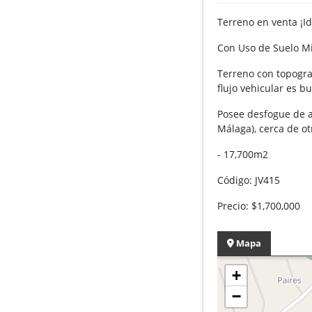
Terreno en venta ¡I
Con Uso de Suelo Mix
Terreno con topograf
flujo vehicular es b
Posee desfogue de ag
Málaga), cerca de o
- 17,700m2
Código: JV415
Precio: $1,700,000
Mapa
+
−