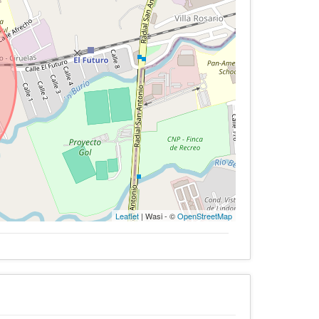
Leaflet
| Wasi - ©
OpenStreetMap