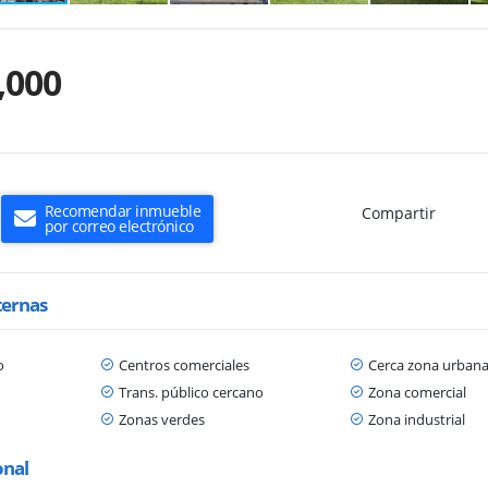
,000
Recomendar inmueble
Compartir
por correo electrónico
ternas
o
Centros comerciales
Cerca zona urban
Trans. público cercano
Zona comercial
Zonas verdes
Zona industrial
onal