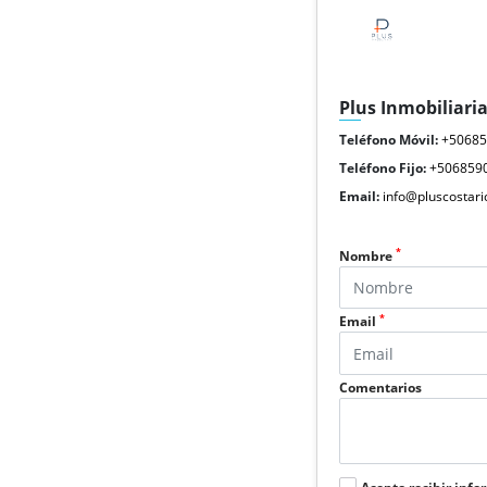
Plus Inmobiliari
Teléfono Móvil:
+5068
Teléfono Fijo:
+506859
Email:
info@pluscostari
*
Nombre
*
Email
Comentarios