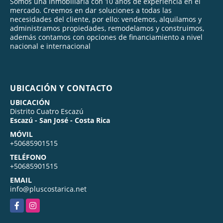
Somos una Inmobiliaria con 10 años de experiencia en el
mercado. Creemos en dar soluciones a todas las
necesidades del cliente, por ello: vendemos, alquilamos y
administramos propiedades, remodelamos y construimos,
además contamos con opciones de financiamiento a nivel
nacional e internacional
UBICACIÓN Y CONTACTO
UBICACIÓN
Distrito Cuatro Escazú
Escazú - San José - Costa Rica
MÓVIL
+50685901515
TELÉFONO
+50685901515
EMAIL
info@pluscostarica.net
Facebook
Instagram