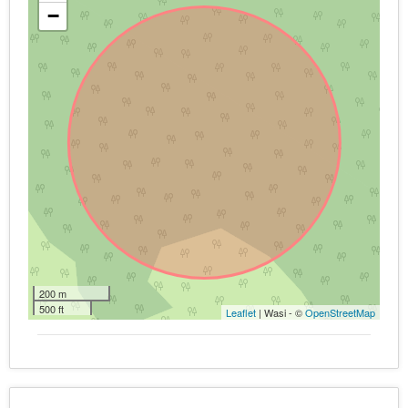
−
200 m
500 ft
Leaflet
| Wasi - ©
OpenStreetMap