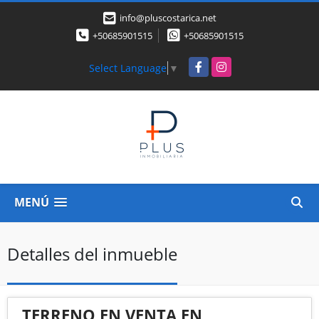
info@pluscostarica.net
+50685901515
+50685901515
Facebook
Instagram
Select Language
▼
MENÚ
Detalles del inmueble
TERRENO EN VENTA EN