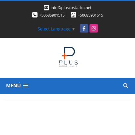
info@pluscostarica.net
+50685901515
+50685901515
Facebook
Instagram
Select Language
▼
MENÚ