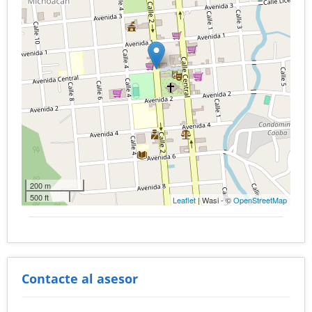
200 m
500 ft
Leaflet
| Wasi - ©
OpenStreetMap
Contacte al asesor