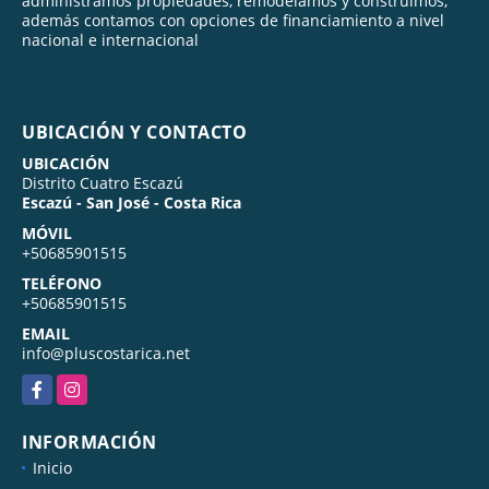
administramos propiedades, remodelamos y construimos,
además contamos con opciones de financiamiento a nivel
nacional e internacional
UBICACIÓN Y CONTACTO
UBICACIÓN
Distrito Cuatro Escazú
Escazú - San José - Costa Rica
MÓVIL
+50685901515
TELÉFONO
+50685901515
EMAIL
info@pluscostarica.net
Facebook
Instagram
INFORMACIÓN
Inicio