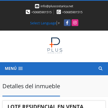
info@pluscostarica.net
+50685901515
+50685901515
Facebook
Instagram
Select Language
▼
MENÚ
Detalles del inmueble
LOTE RESIDENCIAL EN VENTA