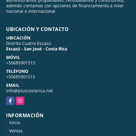
administramos propiedades, remodelamos y construimos,
además contamos con opciones de financiamiento a nivel
nacional e internacional
UBICACIÓN Y CONTACTO
UBICACIÓN
Distrito Cuatro Escazú
Escazú - San José - Costa Rica
MÓVIL
+50685901515
TELÉFONO
+50685901515
EMAIL
info@pluscostarica.net
Facebook
Instagram
INFORMACIÓN
Inicio
Ventas