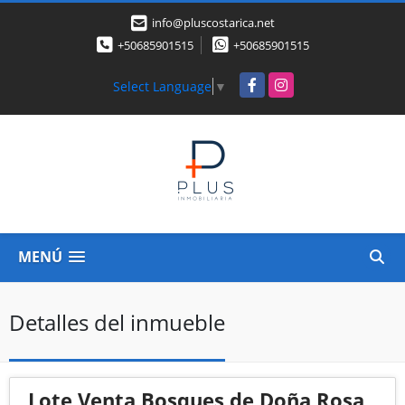
info@pluscostarica.net
+50685901515
+50685901515
Facebook
Instagram
Select Language
▼
MENÚ
Detalles del inmueble
Lote Venta Bosques de Doña Rosa