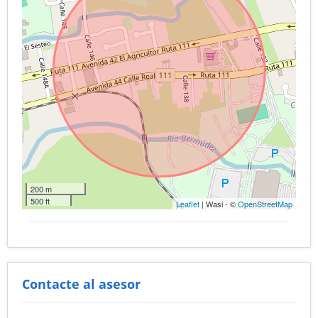
200 m
500 ft
Leaflet
| Wasi - ©
OpenStreetMap
Contacte al asesor