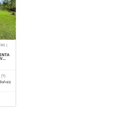
TAS |
VENTA
JV…
 Baño(s)