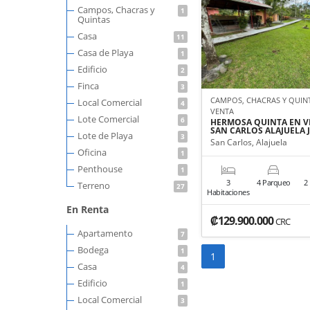
Campos, Chacras y
1
Quintas
Casa
11
Casa de Playa
1
Edificio
2
Finca
3
CAMPOS, CHACRAS Y QUIN
Local Comercial
4
VENTA
Lote Comercial
6
HERMOSA QUINTA EN 
SAN CARLOS ALAJUELA 
Lote de Playa
3
San Carlos, Alajuela
Oficina
1
Penthouse
1
3
4 Parqueo
2
Terreno
27
Habitaciones
En Renta
₡129.900.000
CRC
Apartamento
7
Bodega
1
1
Casa
4
Edificio
1
Local Comercial
3