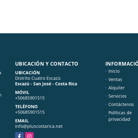
UBICACIÓN Y CONTACTO
INFORMACI
Inicio
a
UBICACIÓN
Distrito Cuatro Escazú
Ventas
Escazú - San José - Costa Rica
Alquiler
MÓVIL
n
Servicios
+50685901515
Contáctenos
TELÉFONO
+50685901515
Políticas de
privacidad
EMAIL
info@pluscostarica.net
Facebook
Instagram