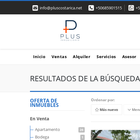
info@pluscostarica.net
+50685901515
+5
Inicio
Ventas
Alquiler
Servicios
Asesor
RESULTADOS DE LA BÚSQUEDA
OFERTA DE
Ordenar por:
INMUEBLES
Más nuevo
Meno
En Venta
Apartamento
26
Bodega
1