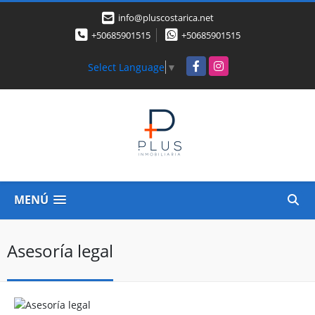
info@pluscostarica.net
+50685901515
+50685901515
Facebook
Instagram
Select Language
▼
MENÚ
Asesoría legal