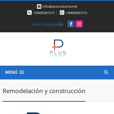
info@pluscostarica.net
+50685901515
+50685901515
Facebook
Instagram
Select Language
▼
MENÚ
Remodelación y construcción