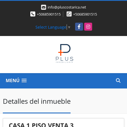
info@pluscostarica.net
+50685901515
+50685901515
Facebook
Instagram
Select Language
▼
MENÚ
Detalles del inmueble
CASA 1 PISO VENTA 3