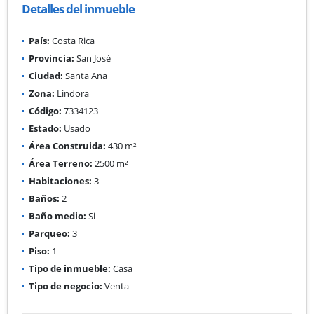
Detalles del inmueble
País:
Costa Rica
Provincia:
San José
Ciudad:
Santa Ana
Zona:
Lindora
Código:
7334123
Estado:
Usado
Área Construida:
430 m²
Área Terreno:
2500 m²
Habitaciones:
3
Baños:
2
Baño medio:
Si
Parqueo:
3
Piso:
1
Tipo de inmueble:
Casa
Tipo de negocio:
Venta