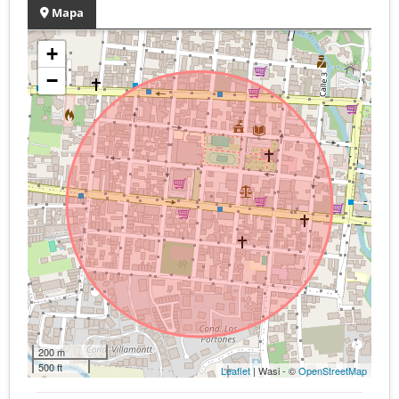
Mapa
+
−
200 m
500 ft
Leaflet
| Wasi - ©
OpenStreetMap