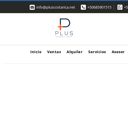
info@pluscostarica.net
+50685901515
+5
Inicio
Ventas
Alquiler
Servicios
Asesor