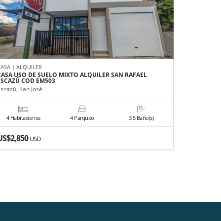
CASA | ALQUILER
APARTAMEN
CASA USO DE SUELO MIXTO ALQUILER SAN RAFAEL
APARTAME
ESCAZÚ COD EM503
NUNC ROH
Escazú, San José
San José, S
4 Habitaciones
4 Parqueo
3.5 Baño(s)
3 Habitac
US$2,850
US$2,70
USD