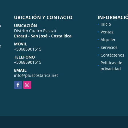
UBICACIÓN Y CONTACTO
INFORMACI
Inicio
a
UBICACIÓN
Distrito Cuatro Escazú
Ventas
Escazú - San José - Costa Rica
Alquiler
MÓVIL
n
Servicios
+50685901515
Contáctenos
TELÉFONO
+50685901515
Políticas de
privacidad
EMAIL
info@pluscostarica.net
Facebook
Instagram