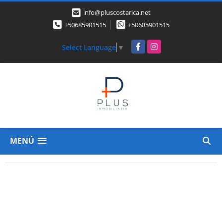
info@pluscostarica.net
+50685901515
+50685901515
Facebook
Instagram
Select Language
▼
MENÚ