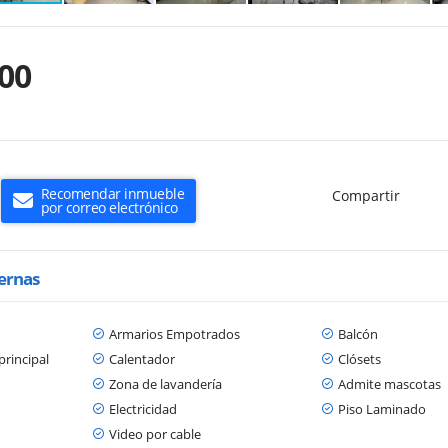
00
Recomendar inmueble
Compartir
por correo electrónico
ternas
Armarios Empotrados
Balcón
principal
Calentador
Clósets
Zona de lavandería
Admite mascotas
Electricidad
Piso Laminado
Video por cable