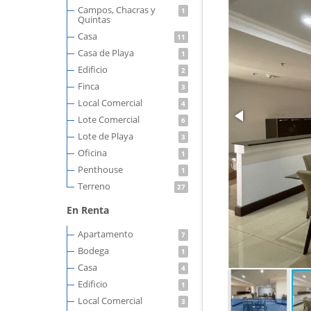
Campos, Chacras y
1
Quintas
Casa
11
Casa de Playa
1
Edificio
2
Finca
3
Local Comercial
4
Lote Comercial
6
Lote de Playa
3
Oficina
1
Penthouse
1
Terreno
27
En Renta
Apartamento
7
Bodega
1
Casa
4
Edificio
1
Local Comercial
3