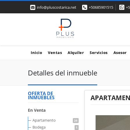
info@pluscostarica.net
+50685901515
+5
Inicio
Ventas
Alquiler
Servicios
Asesor
Detalles del inmueble
OFERTA DE
APARTAMENT
INMUEBLES
En Venta
Apartamento
26
Bodega
1