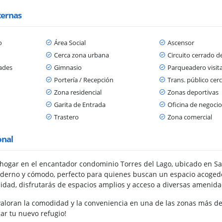
ternas
o
Área Social
Ascensor
s
Cerca zona urbana
Circuito cerrado d
dades
Gimnasio
Parqueadero visit
Portería / Recepción
Trans. público cer
Zona residencial
Zonas deportivas
Garita de Entrada
Oficina de negocio
Trastero
Zona comercial
onal
hogar en el encantador condominio Torres del Lago, ubicado en 
oderno y cómodo, perfecto para quienes buscan un espacio acogedor
lidad, disfrutarás de espacios amplios y acceso a diversas amenida
valoran la comodidad y la conveniencia en una de las zonas más de
ar tu nuevo refugio!