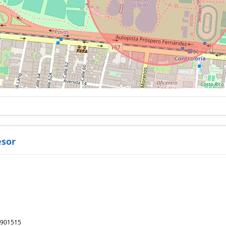
esor
a
5901515