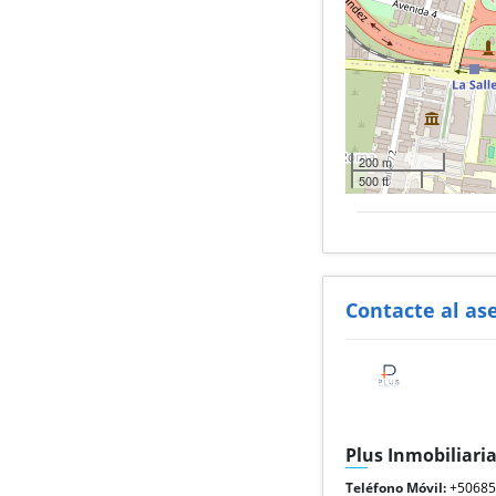
200 m
500 ft
Contacte al as
Plus Inmobiliari
Teléfono Móvil:
+5068