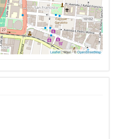
Leaflet
| Wasi - ©
OpenStreetMap