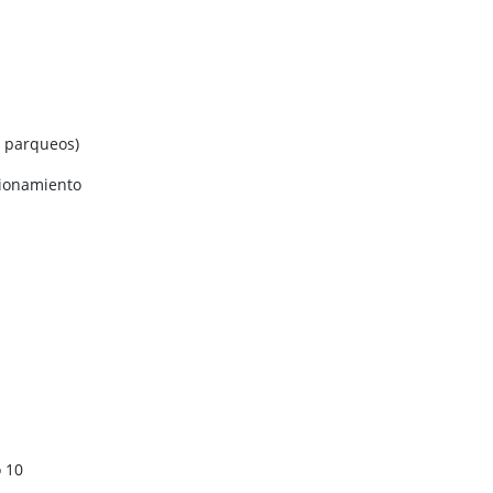
o parqueos)
cionamiento
o 10