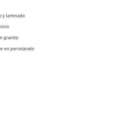
to y laminado
minio
en granito
os en porcelanato