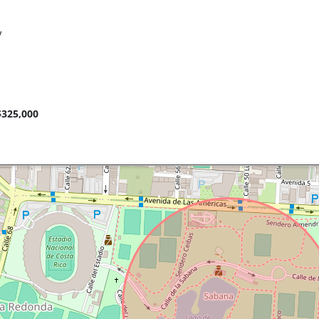
V
$325,000